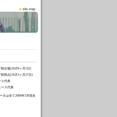
リーグ初出場(18才8ヶ月1日)
リーグ初得点(19才3ヶ月27日)
ース代表
ドユース代表
ータは全て2006年5月現在