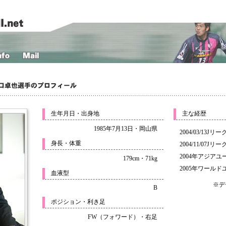
生年月日・出身地
主な経歴
1985年7月13日・岡山県
2004/03/13J
身長・体重
2004/11/07J
2004年アジアユ
179cm・71kg
2005年ワール
血液型
※デ
B
ポジション・利き足
FW（フォワード）・右足